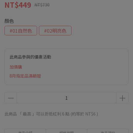
NT$449
NT$730
顏色
#01自然色
#02明亮色
此商品參與的優惠活動
加價購
8月指定品滿額贈
此商品 「 最高 」可以折抵紅利
6
點 (約等於
NT$6
)
商品介紹
規格說明
商品須知