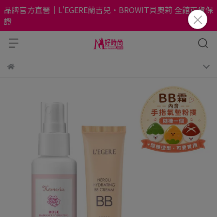
品牌官方直營｜L'EGERE蘭吉兒・BROWIT貝奧莉 全館正貨保
證