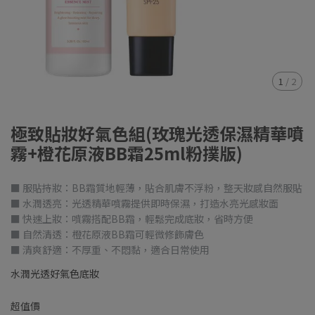
1
/
2
極致貼妝好氣色組(玫瑰光透保濕精華噴
霧+橙花原液BB霜25ml粉撲版)
■ 服貼持妝：BB霜質地輕薄，貼合肌膚不浮粉，整天妝感自然服貼
■ 水潤透亮：光透精華噴霧提供即時保濕，打造水亮光感妝面
■ 快速上妝：噴霧搭配BB霜，輕鬆完成底妝，省時方便
■ 自然清透：橙花原液BB霜可輕微修飾膚色
■ 清爽舒適：不厚重、不悶黏，適合日常使用
水潤光透好氣色底妝
超值價