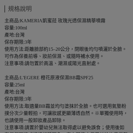
規格說明
主商品:KAMERIA凱蜜菈 玫瑰光透保濕精華噴霧
容量:100ml
產地:台灣
保存期限:3年
使用方法:距離臉部約15–20公分，閉眼後均勻噴灑於全臉。
可作為保養前導、妝前保濕、或隨時補水使用。
注意事項:請勿置於高溫、潮濕或陽光直射處。
主商品:L'EGERE 橙花原液保濕BB霜SPF25
容量:25ml
產地:台灣
保存期限:3年
使用方法:取適量BB霜並均勻塗抹於全臉。也可選用氣墊粉
撲分次少量輕拍，可讓妝感更顯薄透自然。※單獨使用時，
也請使用一般卸妝產品卸除。
注意事項:請置於嬰幼兒無法取得處以避免誤食；使用後如