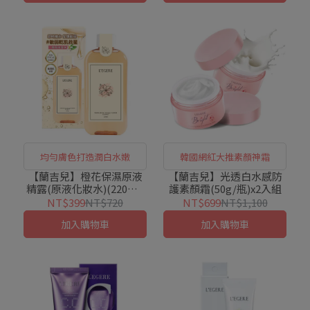
均勻膚色打造潤白水嫩
韓國網紅大推素顏神霜
【蘭吉兒】橙花保濕原液
【蘭吉兒】光透白水感防
精露(原液化妝水)(220ml/
護素顏霜(50g/瓶)x2入組
瓶)
NT$399
NT$720
NT$699
NT$1,100
加入購物車
加入購物車