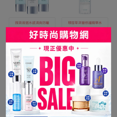
囤貨首選水感清爽防曬
積雪草深層修護精華水
限時特惠★【蘭吉兒】安
【蘭吉兒】97植萃積雪草
瓶防曬乳3入組
特潤修護精華露(500ml/
瓶)
NT$799
NT$1,407
NT$199
NT$375
加入購物車
已售完
美妝編輯強推高CP值
高比例原液精華