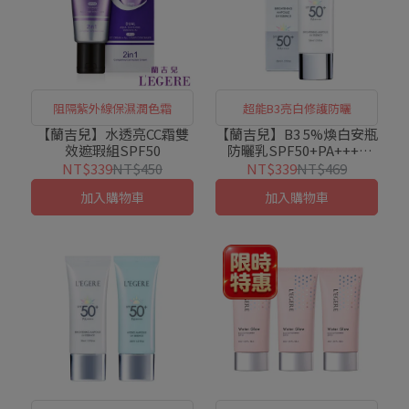
阻隔紫外線保濕潤色霜
超能B3亮白修護防曬
【蘭吉兒】水透亮CC霜雙
【蘭吉兒】B3 5%煥白安瓶
效遮瑕組SPF50
防曬乳SPF50+PA++++
(35ml/支)
NT$339
NT$450
NT$339
NT$469
加入購物車
加入購物車