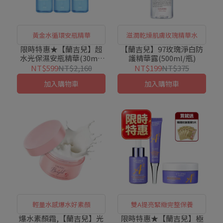
黃金水循環安瓶精華
滋潤乾燥肌膚玫瑰精華水
限時特惠★【蘭吉兒】超
【蘭吉兒】97玫瑰淨白防
水光保濕安瓶精華(30ml/
護精華露(500ml/瓶)
瓶)X3入組
NT$599
NT$2,160
NT$199
NT$375
加入購物車
加入購物車
輕量水感爆水好素顏
雙A提亮緊緻完整保養
爆水素顏霜,【蘭吉兒】光
限時特惠★【蘭吉兒】極