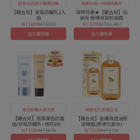
鮭魚水光因子養膚防曬
網美粉底一抹絕鎂霧光
【蘭吉兒】安瓶防曬乳2入
限時特惠★【蘭吉兒】玩
組
鎂光 輕裸保濕粉凝霜
SPF50 PA++(45g/支)x3入
NT$609
NT$938
NT$799
NT$1,407
組
加入購物車
加入購物車
高倍耐曬水感亮膚
細緻毛孔舒緩出油
【蘭吉兒】亮顏潤色防護
【蘭吉兒】金縷梅控油原
組(安瓶防曬乳+橙花BB霜
液精露(原液化妝水)
25ml粉撲版)
(220ml/瓶)
NT$589
NT$879
NT$399
NT$720