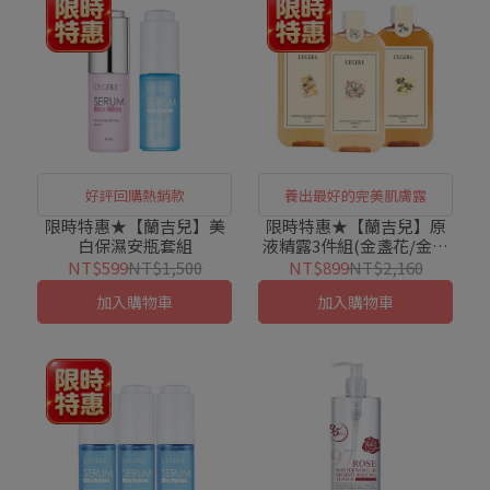
好評回購熱銷款
養出最好的完美肌膚露
限時特惠★【蘭吉兒】美
限時特惠★【蘭吉兒】原
白保濕安瓶套組
液精露3件組(金盞花/金縷
梅/橙花 任選)
NT$599
NT$1,500
NT$899
NT$2,160
加入購物車
加入購物車