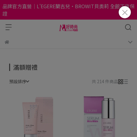
品牌官方直營｜L'EGERE蘭吉兒・BROWIT貝奧莉 全館正貨保
證
滿額贈禮
預設排序
共 214 件商品