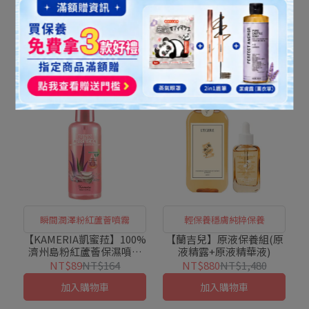
限時特惠★【蘭吉兒】超
限時特惠★【蘭吉兒】原
能亮美白安瓶精華(30ml/
液精華液3件組(金盞花/金
瓶)X3件組
縷梅/橙花 任選)
NT$988
NT$2,160
NT$1,088
NT$2,280
加入購物車
加入購物車
瞬間潤澤粉紅蘆薈噴霧
輕保養穩膚純粹保養
【KAMERIA凱蜜菈】100%
【蘭吉兒】原液保養組(原
濟州島粉紅蘆薈保濕噴霧
液精露+原液精華液)
(150ml/瓶)
NT$89
NT$164
NT$880
NT$1,480
加入購物車
加入購物車