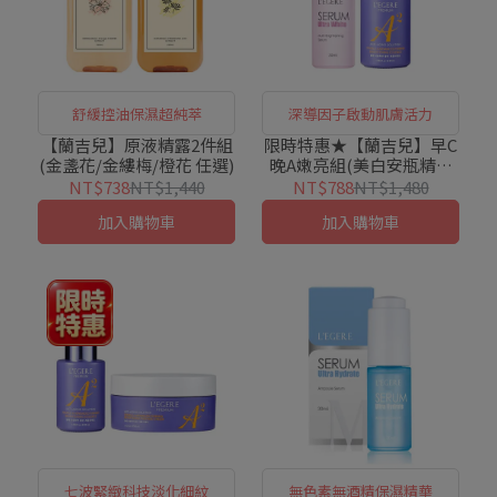
舒緩控油保濕超純萃
深導因子啟動肌膚活力
【蘭吉兒】原液精露2件組
限時特惠★【蘭吉兒】早C
(金盞花/金縷梅/橙花 任選)
晚A嫩亮組(美白安瓶精華
+極緻雙A精華液)
NT$738
NT$1,440
NT$788
NT$1,480
加入購物車
加入購物車
七波緊緻科技淡化細紋
無色素無酒精保濕精華