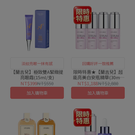
淡紋亮眼一抹有感
回購好評一致推薦
【蘭吉兒】極致雙A緊緻提
限時特惠★【蘭吉兒】超
亮眼霜(15ml/支)
能亮美白安瓶精華(30ml/
瓶)X4件組
NT$399
NT$550
NT$1,188
NT$2,880
加入購物車
加入購物車