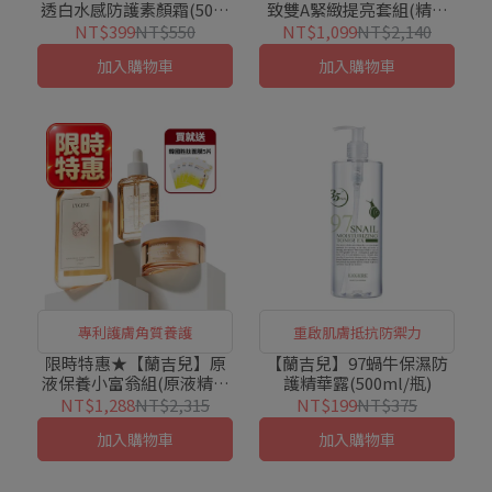
透白水感防護素顏霜(50g/
致雙A緊緻提亮套組(精華
瓶)
液+眼霜+精華霜)
NT$399
NT$550
NT$1,099
NT$2,140
加入購物車
加入購物車
專利護膚角質養護
重啟肌膚抵抗防禦力
限時特惠★【蘭吉兒】原
【蘭吉兒】97蝸牛保濕防
液保養小富翁組(原液精露
護精華露(500ml/瓶)
+原液精華液+原液霜)★角
NT$1,288
NT$2,315
NT$199
NT$375
質養護★
加入購物車
加入購物車