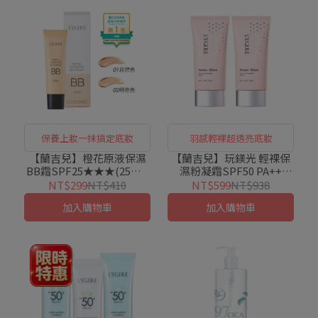
保養上妝一抹搞定底妝
羽感輕裸超透亮底妝
【蘭吉兒】橙花原液保濕
【蘭吉兒】玩鎂光 輕裸保
BB霜SPF25★★★(25ml/
濕粉凝霜SPF50 PA++
支)
(45g/支)x2入組
NT$299
NT$410
NT$599
NT$938
加入購物車
加入購物車