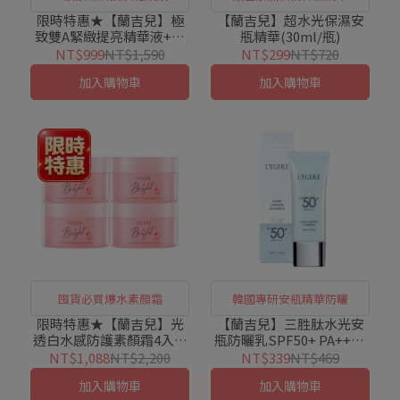
限時特惠★【蘭吉兒】極
【蘭吉兒】超水光保濕安
致雙A緊緻提亮精華液+精
瓶精華(30ml/瓶)
華霜
NT$999
NT$1,590
NT$299
NT$720
加入購物車
加入購物車
囤貨必買爆水素顏霜
韓國專研安瓶精華防曬
限時特惠★【蘭吉兒】光
【蘭吉兒】三胜肽水光安
透白水感防護素顏霜4入囤
瓶防曬乳SPF50+ PA++++
貨組
(35ml/支)
NT$1,088
NT$2,200
NT$339
NT$469
加入購物車
加入購物車