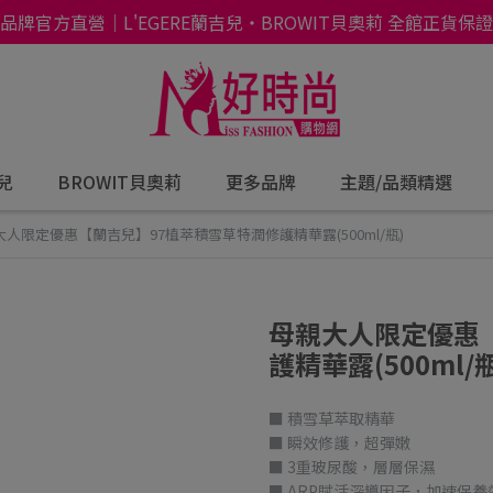
品牌官方直營｜L'EGERE蘭吉兒・BROWIT貝奧莉 全館正貨保證
吉兒
BROWIT貝奧莉
更多品牌
主題/品類精選
人限定優惠【蘭吉兒】97植萃積雪草特潤修護精華露(500ml/瓶)
母親大人限定優惠
護精華露(500ml/瓶
■ 積雪草萃取精華
■ 瞬效修護，超彈嫩
■ 3重玻尿酸，層層保濕
■ ARP賦活深導因子，加速保養