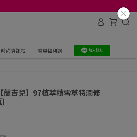
時尚資訊站
會員福利讚
【蘭吉兒】97植萃積雪草特潤修
)
效率