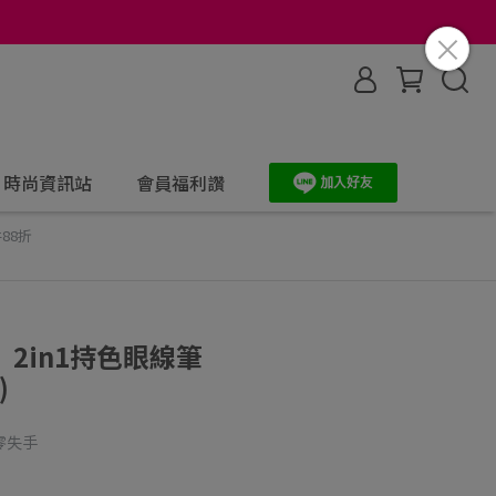
時尚資訊站
會員福利讚
件88折
】2in1持色眼線筆
)
零失手