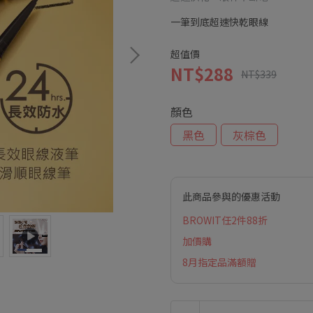
一筆到底超速快乾眼線
超值價
NT$288
NT$339
顏色
黑色
灰棕色
此商品參與的優惠活動
BROWIT任2件88折
加價購
8月指定品滿額贈