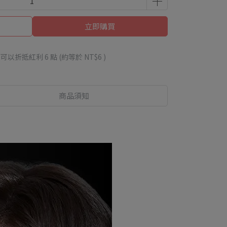
立即購買
 」可以折抵紅利
6
點 (約等於
NT$6
)
商品須知