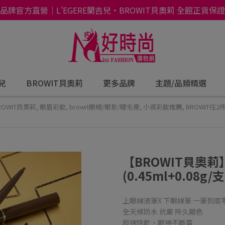
品牌官方直營｜L'EGERE蘭吉兒・BROWIT貝奧莉 全館正貨保證
吉兒
BROWIT貝奧莉
更多品牌
主題/品類精選
ROWIT貝奧莉
,
眼眉彩妝
,
browit眼線/眼影/睫毛膏
,
小資彩妝推薦
,
BROWIT任2
【BROWIT貝奧莉
(0.45ml+0.08g/支
上眼線液筆X 下眼線筆 一筆到底
全天候防水 抗暈 持久顯色
超速快乾，眼神不斷電