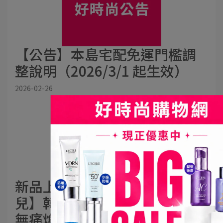
【公告】本島宅配免運門檻調
整說明（2026/3/1 起生效）
2026-02-26
新品上市│【L'EGERE 蘭吉
兒】韓國最新科研抗老黑科技
無痛煥膚秘技 蘭吉兒「AC肽三