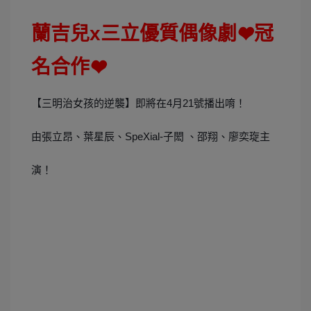
蘭吉兒x三立優質偶像劇
❤
冠
❤
名合作
❤
❤
【三明治女孩的逆襲】即將在4月21號播出唷！
由張立昂、葉星辰、SpeXial-子閎 、邵翔、廖奕琁主
演！