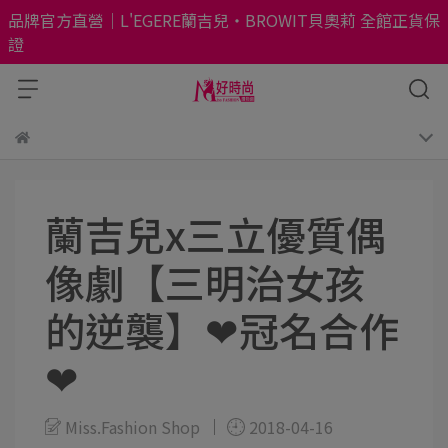
品牌官方直營｜L'EGERE蘭吉兒・BROWIT貝奧莉 全館正貨保
證
蘭吉兒x三立優質偶
像劇【三明治女孩
的逆襲】❤冠名合作
❤
Miss.Fashion Shop
2018-04-16