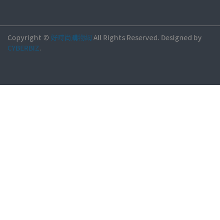
Copyright ©
好時尚購物網
All Rights Reserved.
Designed by
CYBERBIZ
.