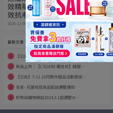
效精華」一瓶搞定早C晚A，三
效抗老不用等
2025-11-06
最新文章
1
【公告】本島宅配免運門檻調整說明（202⋯
2
新品上市│【L'EGERE 蘭吉兒】韓國⋯
3
【公告】7-11 10月取件贈品活動發送⋯
4
全家- 花蓮地區商品配送調整通知
5
好時尚購物網自2024.3.1起調整VI⋯