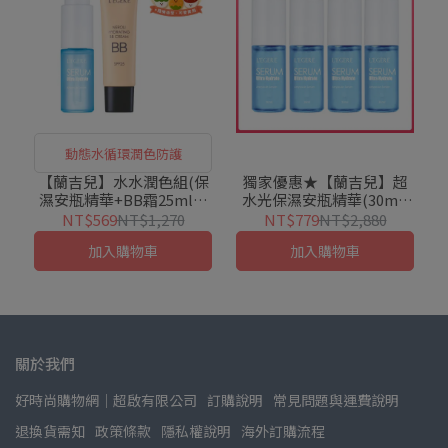
動態水循環潤色防護
【蘭吉兒】水水潤色組(保
獨家優惠★【蘭吉兒】超
濕安瓶精華+BB霜25ml粉
水光保濕安瓶精華(30ml/
撲版)
瓶)X4入組
NT$569
NT$1,270
NT$779
NT$2,880
加入購物車
加入購物車
關於我們
好時尚購物網│超啟有限公司
訂購說明
常見問題與運費說明
退換貨需知
政策條款
隱私權說明
海外訂購流程