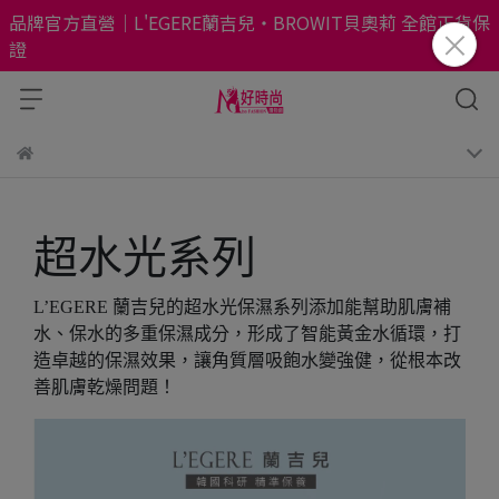
品牌官方直營｜L'EGERE蘭吉兒・BROWIT貝奧莉 全館正貨保
證
超水光系列
L’EGERE 蘭吉兒的超水光保濕系列添加能幫助肌膚補
水、保水的多重保濕成分，形成了智能黃金水循環，打
造卓越的保濕效果，讓角質層吸飽水變強健，從根本改
善肌膚乾燥問題！