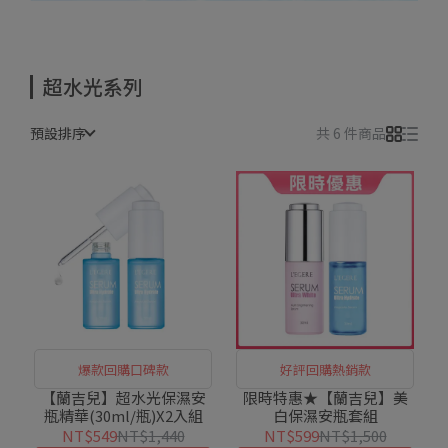
超水光系列
預設排序
共 6 件商品
爆款回購口碑款
好評回購熱銷款
【蘭吉兒】超水光保濕安
限時特惠★【蘭吉兒】美
瓶精華(30ml/瓶)X2入組
白保濕安瓶套組
NT$549
NT$1,440
NT$599
NT$1,500