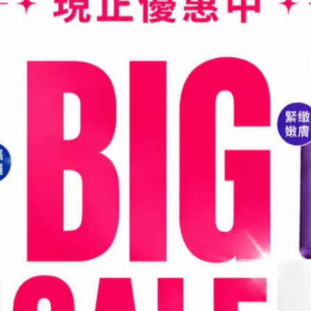
專利護膚角質養護
養出最好的完美肌膚露
特惠★【蘭吉兒】原液保養小富
限時特惠★【蘭吉兒】原液精
組(原液精露+原液精華液+原液
組(金盞花/金縷梅/橙花 任選
霜)★角質養護★
NT$1,288
NT$2,315
NT$899
NT$2,160
三效逆齡強韌肌底組
單一植萃原液保濕霜