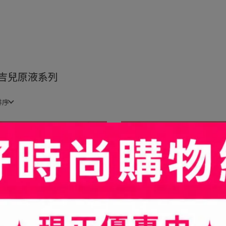
吉兒原液系列
排序