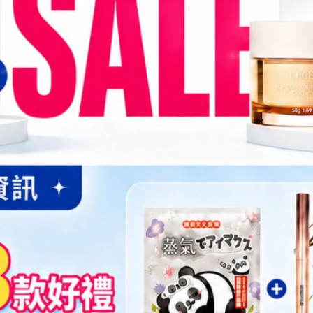
特惠★【蘭吉兒】專研溫和修護
限時特惠★【蘭吉兒】植萃原
原液精露+AC肽三效精華+原液霜)
(50g/瓶)X3入組
NT$1,448
NT$2,530
NT$1,288
NT$2,505
別脆弱不聽話!原液搭配VDRN強健屏
擊退油光，全天候清爽肌
障
吉兒】深層修復穩膚組(原液精露
【蘭吉兒】油肌推薦!控油平衡
+VDRN精華+VDRN霜)
(金縷梅化妝水+金縷梅精華液
花原液霜+503牛奶洗面乳
NT$1,899
NT$3,069
NT$1,499
NT$2,474