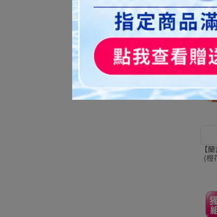
【蘭
(橙