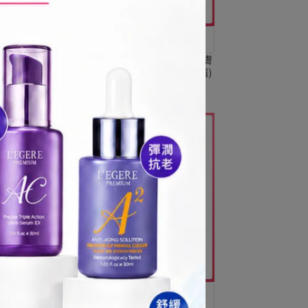
強韌肌底+亮白全到位
露3件
限時特惠★【蘭吉兒】白裡透亮穩膚
)
組(原液精露+美白安瓶精華+原液霜)
NT$1,088
NT$2,275
高比例原液精華