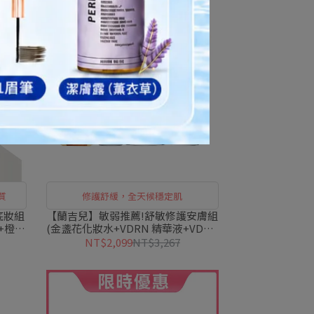
質
修護舒緩，全天候穩定肌
底妝組
【蘭吉兒】敏弱推薦!舒敏修護安膚組
+橙花
(金盞花化妝水+VDRN 精華液+VDRN
霜+503積雪草洗面乳)
NT$2,099
NT$3,267