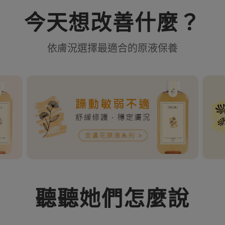
今天想改善什麼？
依膚況選擇最適合的原液保養
聽聽她們怎麼說