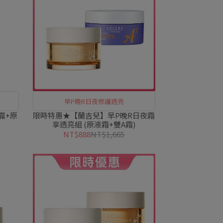
早P晚R日夜修護透亮
露+原
限時特惠★【蘭吉兒】早P晚R日夜霜
享透亮組 (原液霜+雙A霜)
NT$888
NT$1,665