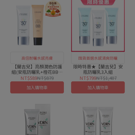
高倍耐曬水感亮膚
囤貨首選水感清爽防曬
【蘭吉兒】亮顏潤色防護
限時特惠★【蘭吉兒】安
組(安瓶防曬乳+橙花BB霜
瓶防曬乳3入組
25ml粉撲版)
NT$589
NT$879
NT$799
NT$1,407
加入購物車
加入購物車