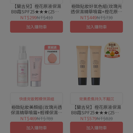
【蘭吉兒】橙花原液保濕
極致貼妝好氣色組(玫瑰光
BB霜SPF25★★★(25ml/
透保濕精華噴霧+橙花原液
支)
BB霜25ml粉撲版)
NT$299
NT$410
NT$449
NT$730
加入購物車
加入購物車
快速完妝輕裸保濕組
完美柔焦持久不黯沉
極致貼妝美顏組(玫瑰光透
【蘭吉兒】橙花原液保濕
保濕精華噴霧+輕裸保濕粉
BB霜SPF25★★★(25ml/
凝霜45g)
支)X2入組(粉撲版)
NT$469
NT$789
NT$579
NT$820
加入購物車
加入購物車