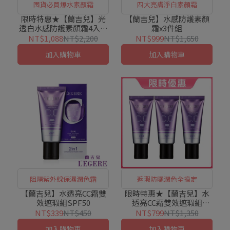
囤貨必買爆水素顏霜
四大亮膚淨白素顏霜
限時特惠★【蘭吉兒】光
【蘭吉兒】水感防護素顏
透白水感防護素顏霜4入囤
霜x3件組
貨組
NT$1,088
NT$2,200
NT$999
NT$1,650
加入購物車
加入購物車
阻隔紫外線保濕潤色霜
遮瑕防曬潤色全搞定
【蘭吉兒】水透亮CC霜雙
限時特惠★【蘭吉兒】水
效遮瑕組SPF50
透亮CC霜雙效遮瑕組
SPF50x3件組
NT$339
NT$450
NT$799
NT$1,350
加入購物車
加入購物車