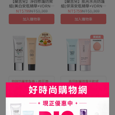
【蘭吉兒】淨白修護防禦
【蘭吉兒】肌光水亮防護
組(美白安瓶精華+VDRN防
組(保濕安瓶精華+VDRN防
曬乳)
曬乳)
NT$799
NT$1,369
NT$759
NT$1,369
加入購物車
加入購物車
物理防曬零負擔，橙花潤色
高倍耐曬微霧光妝感
好亮顏
【蘭吉兒】純物理防曬潤
【蘭吉兒】裸亮清透底妝
色組(VDRN防曬+橙花BB
組(安瓶防曬乳+輕裸保濕
霜粉撲版)
粉凝霜)
NT$699
NT$1,059
NT$599
NT$938
加入購物車
加入購物車