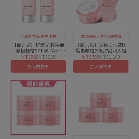
羽感輕裸超透亮底妝
韓國網紅大推素顏神霜
【蘭吉兒】玩鎂光 輕裸保
【蘭吉兒】光透白水感防
濕粉凝霜SPF50 PA++
護素顏霜(50g/瓶)x2入組
(45g/支)x2入組
NT$599
NT$938
NT$699
NT$1,100
加入購物車
加入購物車