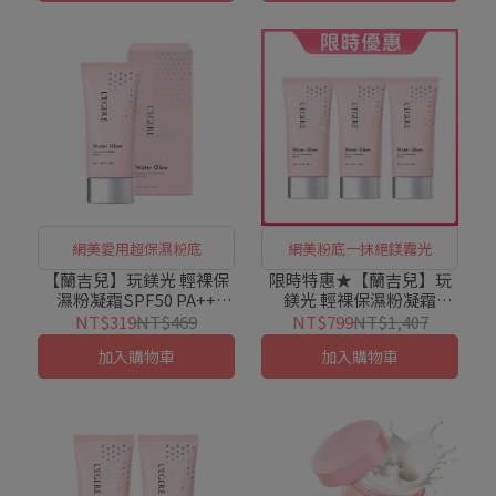
網美愛用超保濕粉底
網美粉底一抹絕鎂霧光
【蘭吉兒】玩鎂光 輕裸保
限時特惠★【蘭吉兒】玩
濕粉凝霜SPF50 PA++
鎂光 輕裸保濕粉凝霜
(45g/支)
SPF50 PA++(45g/支)x3入
NT$319
NT$469
NT$799
NT$1,407
組
加入購物車
加入購物車