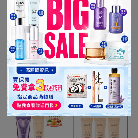
敏弱首選！純物理防曬
韓國最夯PDRN添加
【蘭吉兒】VDRN B5修復
限時優惠★【蘭吉兒】安
物理防曬乳 SPF50+
瓶防曬乳4入組
PA++++x3入組
NT$1,199
NT$1,947
NT$1,049
NT$1,876
加入購物車
加入購物車