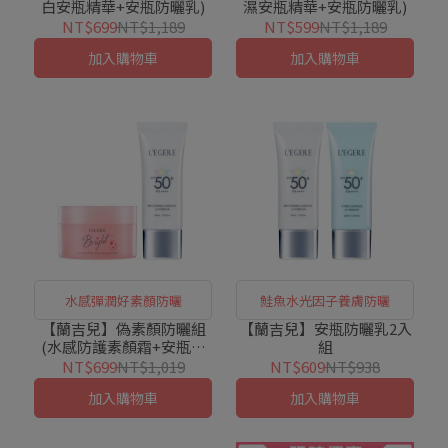
白安瓶精華+安瓶防曬乳)
濕安瓶精華+安瓶防曬乳)
NT$699
NT$1,189
NT$599
NT$1,189
加入購物車
加入購物車
水感彈潤好素顏防曬
鮭魚水光因子養膚防曬
【蘭吉兒】偽素顏防曬組
【蘭吉兒】安瓶防曬乳2入
(水感防護素顏霜+安瓶防
組
曬乳)
NT$699
NT$1,019
NT$609
NT$938
加入購物車
加入購物車