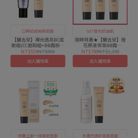
口碑認證無瑕底妝
GET發光奶油肌
【蘭吉兒】裸光透亮BC底
限時特惠★【蘭吉兒】橙
妝組(CC遮瑕組+BB霜粉撲
花原液保濕BB霜
版)
SPF25★★★(25ml/支)X3
NT$559
NT$860
NT$799
NT$1,230
件組
加入購物車
加入購物車
保養上妝一抹搞定底妝
水潤光透好氣色底妝