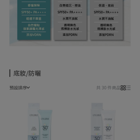
底妝/防曬
預設排序
共 30 件商品