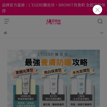
品牌官方直營｜L'EGERE蘭吉兒・BROWIT貝奧莉 全館正貨保
證