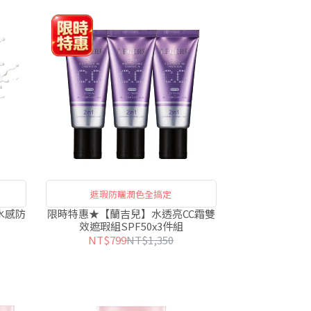
遮瑕防曬潤色全搞定
水感防
限時特惠★【蘭吉兒】水透亮CC霜雙
效遮瑕組SPF50x3件組
NT$799
NT$1,350