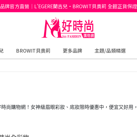
品牌官方直營｜L'EGERE蘭吉兒・BROWIT貝奧莉 全館正貨保證
吉兒
BROWIT貝奧莉
更多品牌
主題/品類精選
好時尚購物網！女神級眉眼彩妝、底妝限時優惠中，便宜又好用