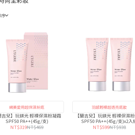
時尚全彩妝
排序
網美愛用超保濕粉底
羽感輕裸超透亮底妝
蘭吉兒】玩鎂光 輕裸保濕粉凝霜
【蘭吉兒】玩鎂光 輕裸保濕
SPF50 PA++(45g/支)
SPF50 PA++(45g/支)x2入
NT$319
NT$469
NT$599
NT$938