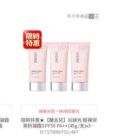
共 9 件商品
網美粉底一抹絕鎂霧光
粉凝霜
限時特惠★【蘭吉兒】玩鎂光 輕裸保
組
濕粉凝霜SPF50 PA++(45g/支)x3入
組
NT$799
NT$1,407