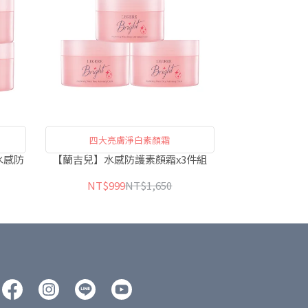
四大亮膚淨白素顏霜
水感防
【蘭吉兒】水感防護素顏霜x3件組
NT$999
NT$1,650