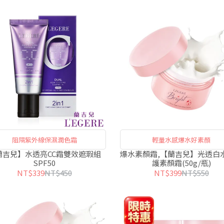
阻隔紫外線保濕潤色霜
輕量水感爆水好素顏
蘭吉兒】水透亮CC霜雙效遮瑕組
爆水素顏霜,【蘭吉兒】光透白
SPF50
護素顏霜(50g/瓶)
NT$339
NT$450
NT$399
NT$550