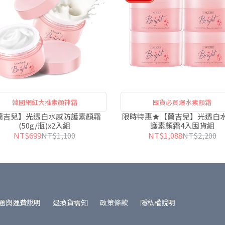
韓國網紅大推素顏神霜
囤貨必買爆水素顏霜
蘭吉兒】光透白水感防護素顏霜
限時特惠★【蘭吉兒】光透白
(50g/瓶)x2入組
護素顏霜4入囤貨組
NT$699
NT$1,100
NT$1,088
NT$2,200
題與運費說明
退換貨需知
政策條款
隱私權說明