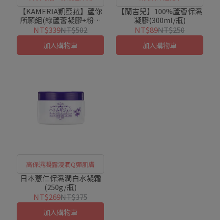
【KAMERIA凱蜜菈】蘆你
【蘭吉兒】100%蘆薈保濕
所願組(綠蘆薈凝膠+粉紅
凝膠(300ml/瓶)
蘆薈凝膠+粉紅蘆薈噴霧
NT$339
NT$502
NT$89
NT$250
*2)
加入購物車
加入購物車
高保濕凝露浸潤Q彈肌膚
日本薏仁保濕潤白水凝霜
(250g/瓶)
NT$269
NT$375
加入購物車