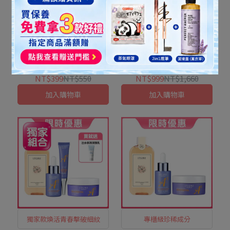
淡紋亮眼一抹有感
十字定格緊緻提亮
【蘭吉兒】極致雙A緊緻提
【蘭吉兒】極致雙A緊緻提
亮眼霜(15ml/支)
亮精華霜(50ml/瓶)x2件組
NT$399
NT$550
NT$999
NT$1,660
加入購物車
加入購物車
獨家款煥活青春擊破細紋
專櫃級珍稀成分