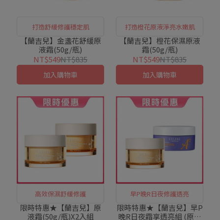
打造舒緩修護穩定肌
打造橙花原液淨亮水嫩肌
【蘭吉兒】金盞花舒緩原
【蘭吉兒】橙花保濕原液
液霜(50g/瓶)
霜(50g/瓶)
NT$549
NT$835
NT$549
NT$835
加入購物車
加入購物車
高效保濕舒緩修護
早P晚R日夜修護透亮
限時特惠★【蘭吉兒】原
限時特惠★【蘭吉兒】早P
液霜(50g/瓶)X2入組
晚R日夜霜享透亮組 (原液