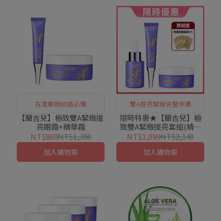
在意眼周紋路必備
雙A提亮緊緻完整保養
【蘭吉兒】極致雙A緊緻提
限時特惠★【蘭吉兒】極
亮眼霜+精華霜
致雙A緊緻提亮套組(精華
液+眼霜+精華霜)
NT$869
NT$1,380
NT$1,099
NT$2,140
加入購物車
加入購物車