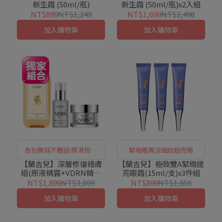
新生霜 (50ml/瓶)
新生霜 (50ml/瓶)x2入組
NT$899
NT$1,249
NT$1,699
NT$2,498
加入購物車
加入購物車
告別脆弱不聽話!原液搭配
緊緻眼周淡細紋超亮眼
VDRN強健屏障
【蘭吉兒】深層修復穩膚
【蘭吉兒】極致雙A緊緻提
組(原液精露+VDRN精華
亮眼霜(15ml/支)x3件組
+VDRN霜)
NT$1,899
NT$3,069
NT$899
NT$1,650
加入購物車
加入購物車