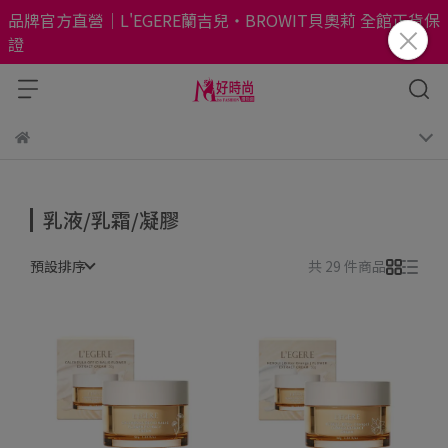
品牌官方直營｜L'EGERE蘭吉兒・BROWIT貝奧莉 全館正貨保
證
乳液/乳霜/凝膠
預設排序
共 29 件商品