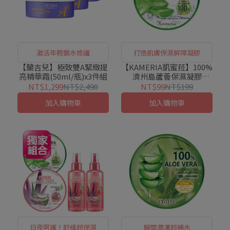
激活年輕鎖水修護
打造肌膚保濕屏障凝膠
【蘭吉兒】極致雙A緊緻提
【KAMERIA凱蜜菈】100%
亮精華霜(50ml/瓶)x3件組
濟州島蘆薈保濕凝膠
(300ml/瓶)
NT$1,299
NT$2,490
NT$99
NT$199
加入購物車
加入購物車
日夜呵護！舒緩超保濕
瞬間潤澤超補水