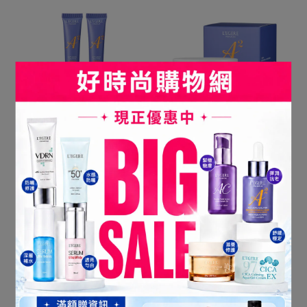
撫紋緊緻眼周亮采
免P圖緊緻輪廓線
【蘭吉兒】極致雙A緊緻提
【蘭吉兒】極致雙A緊緻提
亮眼霜(15ml/支)x2件組
亮精華霜(50ml/瓶)
NT$699
NT$1,100
NT$549
NT$830
加入購物車
加入購物車