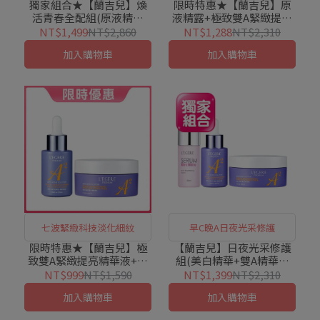
獨家組合★【蘭吉兒】煥
限時特惠★【蘭吉兒】原
活青春全配組(原液精露
液精露+極致雙A緊緻提亮
+雙A精華液+雙A精華霜
精華液+極致雙A緊緻提亮
NT$1,499
NT$2,860
NT$1,288
NT$2,310
+雙A眼霜) (送保濕安瓶潔
精華霜
加入購物車
加入購物車
顏乳)
七波緊緻科技淡化細紋
早C晚A日夜光采修護
限時特惠★【蘭吉兒】極
【蘭吉兒】日夜光采修護
致雙A緊緻提亮精華液+精
組(美白精華+雙A精華液
華霜
+雙A霜)
NT$999
NT$1,590
NT$1,399
NT$2,310
加入購物車
加入購物車