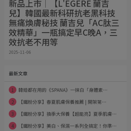
新品上市│【L'EGERE 蘭吉
兒】韓國最新科研抗老黑科技
無痛煥膚秘技 蘭吉兒「AC肽三
效精華」一瓶搞定早C晚A，三
效抗老不用等
2025-11-06
最新文章
1
韓妞都在用的《SPANA》一抹白「身體素⋯
2
【鐵粉分享】春夏肌膚保養推薦 | 開架第⋯
3
【鐵粉分享】換季大保養【超能亮】夏季肌膚⋯
4
【鐵粉分享】美白、保濕一系列全搞定！你準⋯