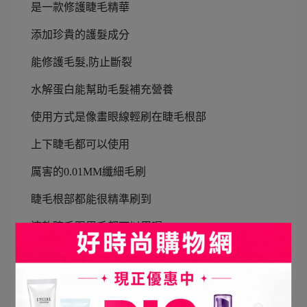
是一款修護睫毛精華
添加珍貴的護髮成分
能修護毛髮,防止斷裂
水解蛋白能幫助毛髮補充營養
使用方式是像畫眼線輕刷在睫毛根部
上下睫毛都可以使用
厲害的0.01MM纖細毛刷
睫毛根部都能很精準刷到
這款睫毛跟眉毛都可以用喔
無香料.無色素.無矽,不刺激
可以很放心!