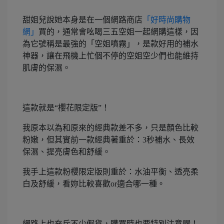
甜姐兒說她本身是在一個網路商店
「好時尚購物
網」
買的，通常會吆喝三五空姐一起網購這樣，因
為它號稱是最強的「空姐噴霧」，是款好用的補水
神器，讓在飛機上忙個不停的空姐空少們也能維持
肌膚的保濕。
這款就是“櫻花限定版”！
我原本以為和原來的經典款差不多，只是顏色比較
粉嫩，但其實前一款經典著重於：3秒補水、長效
保濕、提亮膚色和舒緩。
我手上這款粉櫻限定版則重於：水油平衡、透亮柔
白及舒緩，看妳比較喜歡or適合哪一種。
網路上也充斥不少假貨，購買時也要特別注意喔！