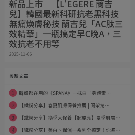
新品上市│【L'EGERE 蘭吉
兒】韓國最新科研抗老黑科技
無痛煥膚秘技 蘭吉兒「AC肽三
效精華」一瓶搞定早C晚A，三
效抗老不用等
2025-11-06
最新文章
1
韓妞都在用的《SPANA》一抹白「身體素⋯
2
【鐵粉分享】春夏肌膚保養推薦 | 開架第⋯
3
【鐵粉分享】換季大保養【超能亮】夏季肌膚⋯
4
【鐵粉分享】美白、保濕一系列全搞定！你準⋯