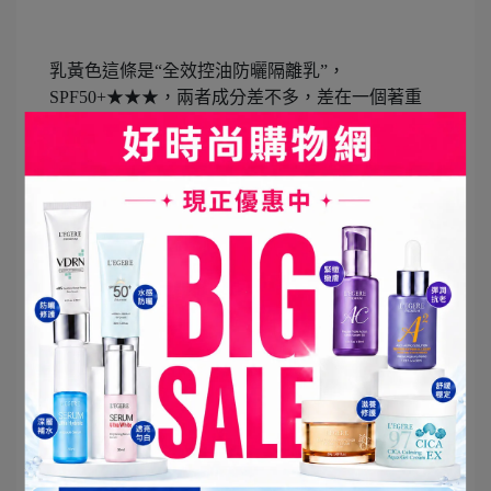
乳黃色這條是“全效控油防曬隔離乳”，
SPF50+★★★，兩者成分差不多，差在一個著重
於”提高好氣色”、一個著重在”控油持妝”。
我個人會看今天膚況決定要擦哪一款，當然，前面
的保濕工作要做足，上防曬隔離乳才會更好推喔！
我先來試用L’EGERE蘭吉兒玩鎂光光感保濕防曬隔
離乳SPF50+ ★★★吧！呼~覺得名字有點長，這款
以”光感保濕”取代，另一條乳黃色的則以＂全效控
油”取代。
它擠出來是淡紫色的喔，以前我也使用過一次專門
拿來提亮的，好像也是紫色的，小時候不懂還覺得