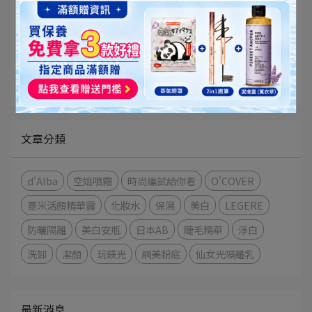
媒體報導
部落客推薦
時尚編大實測
好時尚美容室
文章分類
d'Alba
空姐噴霧
時尚編試給你看
O'COVER
薏米活顏精華露
化妝水
保濕
美白
LEGERE
防曬隔離
美白安瓶
日本AB
睫毛精華
淨白
洗卸
潔顏
玩鎂光
網美粉底
仙女光隔離乳
最新消息