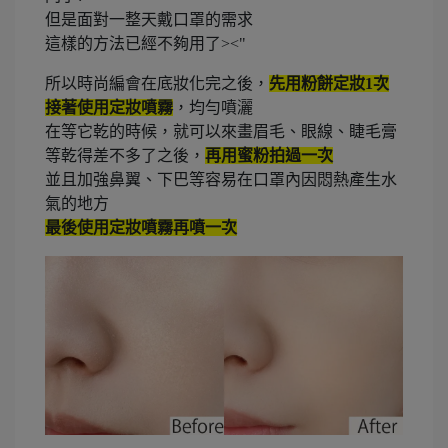
但是面對一整天戴口罩的需求
這樣的方法已經不夠用了><"
所以時尚編會在底妝化完之後，
先用粉餅定妝1次
接著使用定妝噴霧
，均勻噴灑
在等它乾的時候，就可以來畫眉毛、眼線、睫毛膏
等乾得差不多了之後，
再用蜜粉拍過一次
並且加強鼻翼、下巴等容易在口罩內因悶熱產生水
氣的地方
最後使用定妝噴霧再噴一次