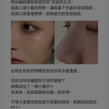
時尚編就開始熱衷研究”定妝的方法”
因為口罩久戴的悶熱，讓鼻翼下巴處好容易脫妝…
因為口罩重複摩擦，臉頰處也好容易脫妝…
此時此刻突然明瞭定妝定好有多麼重要...
而就在時尚編鍥而不捨的實驗下
總算試出了一個小撇步!!!
來來來，這就跟著時尚編一起來學~
平常大家畫完底妝是不是蜜粉拍拍、粉餅拍拍就出
門了?