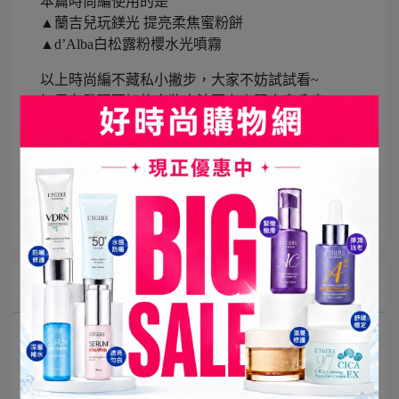
本篇時尚編使用的是
▲蘭吉兒玩鎂光 提亮柔焦蜜粉餅
▲d’Alba白松露粉櫻水光噴霧
以上時尚編不藏私小撇步，大家不妨試試看~
如果有發現更好的定妝方法再上來跟大家分享^^
點我進賣場:
https://lihi1.com/Fk6OO
所有文章主題
最新消息
影音專區