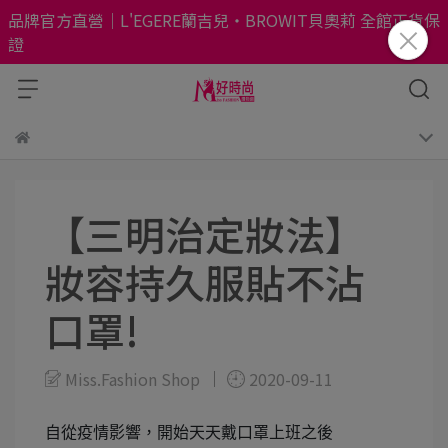
品牌官方直營｜L'EGERE蘭吉兒・BROWIT貝奧莉 全館正貨保
證
【三明治定妝法】
妝容持久服貼不沾
口罩!
Miss.Fashion Shop
2020-09-11
自從疫情影響，開始天天戴口罩上班之後