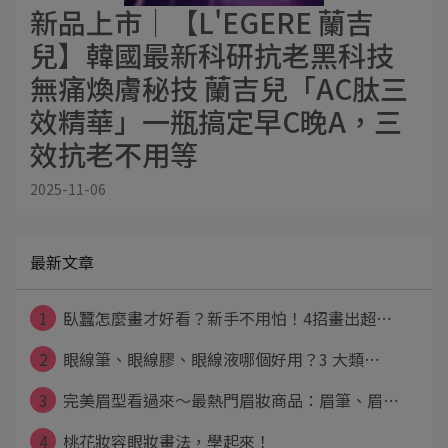
新品上市│【L'EGERE 蘭吉
兒】韓國最新科研抗老黑科技
無痛煥膚秘技 蘭吉兒「AC肽三
效精華」一瓶搞定早C晚A，三
效抗老不用等
2025-11-06
最新文章
1
臥蠶怎麼畫才好看？新手不用怕！4招畫出超⋯
2
眼線筆、眼線膠、眼線液哪個好用？3 大類⋯
3
完美眉型看過來～最熱門眉妝商品：眉筆、眉⋯
4
桃花妝容眼妝畫法，學起來！