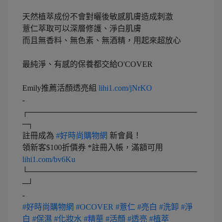
天然植萃成份不會對曬後敏感肌膚造成刺激
薏仁萃取可以深層修護、淨白肌膚
而且無香料、無色素、無酒精，用起來超放心
最純淨、有感的保養都交給O'COVER
Emily推薦活顏透亮組
lihi1.com/jNrKO
-
┌───────────────────────────────
─┐
註冊成為
#好時尚購物網
新會員！
領新客$100折價券 *註冊入帳，滿額可用
lihi1.com/bv6Ku
└───────────────────────────────
─┘
-
#好時尚購物網
#OCOVER
#薏仁
#亮白
#洗卸
#淨
白
#保濕
#化妝水
#精華
#活顏
#透亮
#植萃