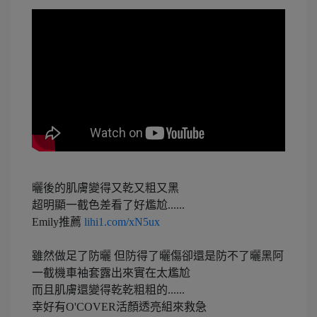
曬後的肌膚變得又乾又粗又黑
超明顯一截色差看了好尷尬......
Emily推薦
lihi1.com/xN5ux
雖然做足了防曬 但防得了曬傷卻還是防不了曬黑阿
一截機車袖套露出來實在太尷尬
而且肌膚還變得乾乾粗粗的......
幸好有O'COVER活顏透亮組來救急