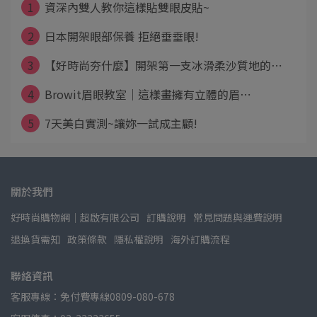
1
資深內雙人教你這樣貼雙眼皮貼~
2
日本開架眼部保養 拒絕垂垂眼!
3
【好時尚夯什麼】開架第一支冰滑柔沙質地的⋯
4
Browit眉眼教室｜這樣畫擁有立體的眉⋯
5
7天美白實測~讓妳一試成主顧!
關於我們
好時尚購物網│超啟有限公司
訂購說明
常見問題與運費說明
退換貨需知
政策條款
隱私權說明
海外訂購流程
聯絡資訊
客服專線：免付費專線0809-080-678