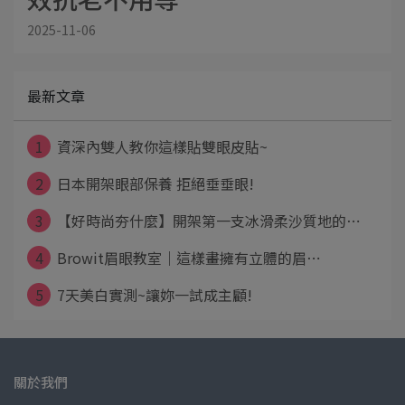
2025-11-06
最新文章
1
資深內雙人教你這樣貼雙眼皮貼~
2
日本開架眼部保養 拒絕垂垂眼!
3
【好時尚夯什麼】開架第一支冰滑柔沙質地的⋯
4
Browit眉眼教室｜這樣畫擁有立體的眉⋯
5
7天美白實測~讓妳一試成主顧!
關於我們