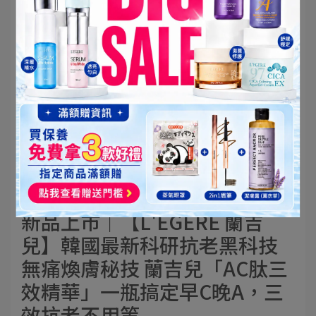
【公告】本島宅配免運門檻調
整說明（2026/3/1 起生效）
2026-02-26
新品上市│【L'EGERE 蘭吉
兒】韓國最新科研抗老黑科技
無痛煥膚秘技 蘭吉兒「AC肽三
效精華」一瓶搞定早C晚A，三
效抗老不用等