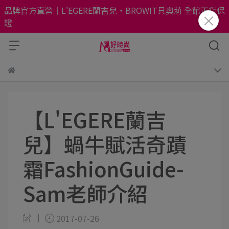
品牌官方直營｜L'EGERE蘭吉兒・BROWIT貝奧莉 全館正貨保
證
【L'EGERE蘭吉
兒】蝸牛賦活奇蹟
霜FashionGuide-
Sam老師介紹
2017-07-26