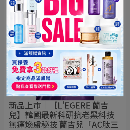
【公告】本島宅配免運門檻調
整說明（2026/3/1 起生效）
2026-02-26
新品上市│【L'EGERE 蘭吉
兒】韓國最新科研抗老黑科技
無痛煥膚秘技 蘭吉兒「AC肽三