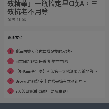
效精華」一瓶搞定早C晚A，三
效抗老不用等
2025-11-06
最新文章
1
資深內雙人教你這樣貼雙眼皮貼~
2
日本開架眼部保養 拒絕垂垂眼!
3
【好時尚夯什麼】開架第一支冰滑柔沙質地的⋯
4
Browit眉眼教室｜這樣畫擁有立體的眉⋯
5
7天美白實測~讓妳一試成主顧!