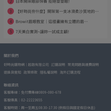
2
日本開架眼部保養 拒絕垂垂眼!
3
【好時尚夯什麼】開架第一支冰滑柔沙質地的⋯
4
Browit眉眼教室｜這樣畫擁有立體的眉⋯
5
7天美白實測~讓妳一試成主顧!
關於我們
好時尚購物網│超啟有限公司
訂購說明
常見問題與運費說明
退換貨需知
政策條款
隱私權說明
海外訂購流程
聯絡資訊
客服專線：免付費專線0809-080-678
客服傳真：02-22223655
客服時間：周一至周五08:30-17:30 (例假日與國定假日休息)