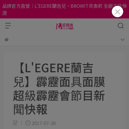
品牌官方直營｜L'EGERE蘭吉兒・BROWIT貝奧莉 全館正貨保
證
【L'EGERE蘭吉
兒】霹靂面具面膜
超級霹靂會節目新
聞快報
2017-07-26