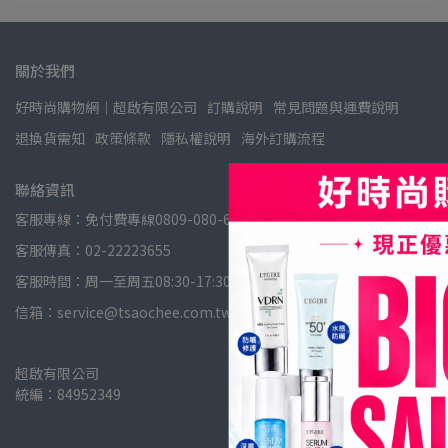
關於我們
好時尚購物網│超啟有限公司
訂購說明
常見問題與運費說明
退換貨需知
政策條款
隱私權說明
海外訂購流程
聯絡資訊
客服專線：免付費專線0809-080-678
客服傳真：02-22223655
客服時間：周一至周五08:30-17:30 (例假日與國定假日休息)
信箱：service@tsaochee.com.tw
超啟有限公司
統編：84952349