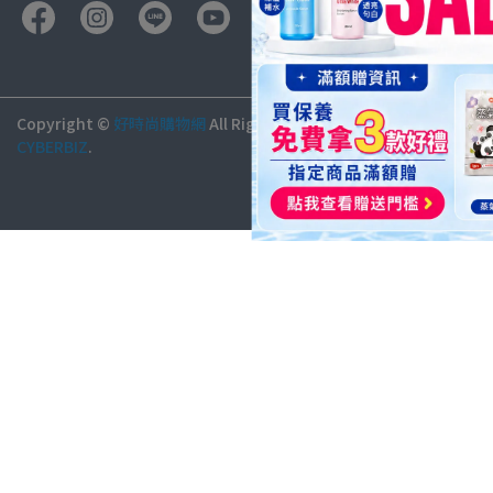
Copyright ©
好時尚購物網
All Rights Reserved.
Designed by
CYBERBIZ
.