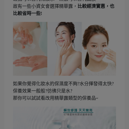
故有一些小資女會選擇精華露，
比較經濟實惠，也
比較省時一些
!
如果你覺得化妝水的保濕度不夠
水分揮發得太快
?
?
保養效果一般般
彷彿只是水
?
?
那你可以試試看改用精華露類型的保養品
~