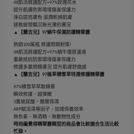
肌活屏護配方
玫瑰花水
4X
+97%
提升肌膚防禦環境傷害保護力
淨白提亮膚色
滋潤乾燥肌膚
拯救疲勞黯沉無光澤的膚況
▲【蘭吉兒】
蝸牛保濕防護精華露
97
熱銷
萬瓶
修護問題對策
100
!
肌活屏護配方
蝸牛還原濾液
4X
+97%
重啟抵抗防禦環境傷害保護力
修護多重問題膚況
提升肌膚舒適感
▲【蘭吉兒】
植萃積雪草特潤修護精華露
97
積雪草萃取精華
97%
瞬效修護，超彈嫩
重玻尿酸，層層保濕
3
賦活深導因子，加速保養效率
ARP
無色素、無酒精、無動物性成分
時尚編覺得精華露類型的商品會比較適合生活比較
忙碌，