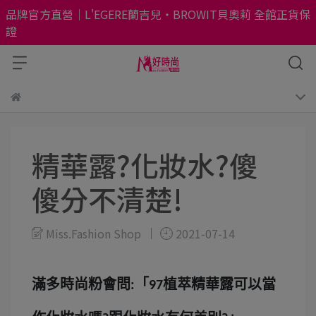
品牌官方直營｜L'EGERE蘭吉兒・BROWIT貝奧莉 全館正貨保
證
精華露?化妝水?傻
傻分不清楚!
Miss.Fashion Shop
2021-07-14
滿多時尚粉會問
「
植萃精華露可以當
:
97