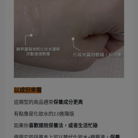
以成份來看
這類型的商品通常
保養成分更高
有點像是化妝水的
進階版
2.0
如果你
喜歡速效保養法，或者生活忙碌
使用它的話基本上可以替代化妝水
精華液，
保養
+