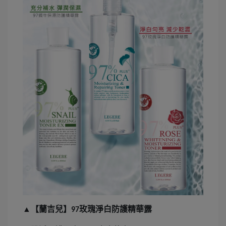
▲【蘭吉兒】
玫瑰淨白防護精華露
97