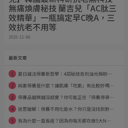
無痛煥膚秘技 蘭吉兒「AC肽三
效精華」一瓶搞定早C晚A，三
效抗老不用等
2025-11-06
最新文章
1
夏日減法保養新哲學：4招秘技告別油光與粉⋯
2
純素保養是什麼？讓肌膚「吃素」有比較好嗎⋯
3
保養品越擦越沒感覺？你可能正在「保養停滯⋯
4
迷思破解：保養不用化妝水？你只是沒找到對⋯
5
我為什麼一直長痘？因為你每天都在做5大N⋯