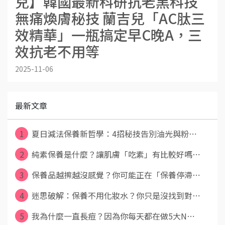
兒】韓國最新科研抗老黑科技
無痛煥膚秘技 蘭吉兒「AC肽三
效精華」一瓶搞定早C晚A，三
效抗老不用等
2025-11-06
最新文章
1
夏日減法保養新哲學：4招秘技告別油光與粉⋯
2
純素保養是什麼？讓肌膚「吃素」有比較好嗎⋯
3
保養品越擦越沒感覺？你可能正在「保養停滯⋯
4
迷思破解：保養不用化妝水？你只是沒找到對⋯
5
我為什麼一直長痘？因為你每天都在做5大N⋯