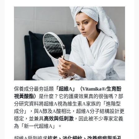
保養成分最夯話題
「超維A」（Vitamika®/生育酚
視黃酸酯）
是什麼？它的護膚效果真的很強嗎？部
分研究資料將超維A視為維生素A家族的「進階型
成分」，與A醇及A酸相比，超維A分子結構設計更
穩定，並兼具
高效與低刺激
，因此被不少專家定義
為「新一代超維A」。
超維A受到追求
抗老、淡化細紋、改善痘痘與毛孔