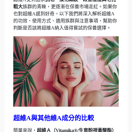
粗大
族群的青睞，更逐漸在保養市場走紅。如果你
也對超維A感到好奇，以下我們將深入解析超維A
的功效、使用方式、適用族群與注意事項，幫助你
判斷是否該將超維A納入值得嘗試的保養選擇。
超維A與其他維A成分的比較
簡單來說，
超維Ａ（Vitamika®/生育酚視黃酸酯）