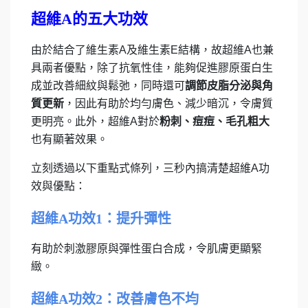
超維A的五大功效
​​由於結合了維生素A及維生素E結構，故超維A也兼
具兩者優點，除了抗氧性佳，能夠促進膠原蛋白生
成並改善細紋與鬆弛，同時還可
調節皮脂分泌與角
質更新
，因此有助於均勻膚色、減少暗沉，令膚質
更明亮。此外，超維A對於
粉刺、痘痘、毛孔粗大
也有顯著效果。
立刻透過以下重點式條列，三秒內搞清楚超維A功
效與優點：
超維A功效1：提升彈性
有助於刺激膠原與彈性蛋白合成，令肌膚更顯緊
緻。
超維A功效2：改善膚色不均