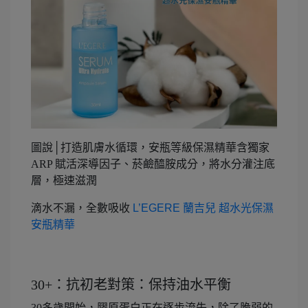
圖說│打造肌膚水循環，安瓶等級保濕精華含獨家
ARP 賦活深導因子、菸鹼醯胺成分，將水分灌注底
層，極速滋潤
滴水不漏，全數吸收
L’EGERE
蘭吉兒 超水光保濕
安瓶精華
30+：抗初老對策：保持油水平衡
30多歲開始，膠原蛋白正在逐步流失，除了脆弱的