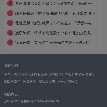
1
夏日減法保養新哲學：4招秘技告別油光與粉⋯
2
純素保養是什麼？讓肌膚「吃素」有比較好嗎⋯
3
保養品越擦越沒感覺？你可能正在「保養停滯⋯
4
迷思破解：保養不用化妝水？你只是沒找到對⋯
5
我為什麼一直長痘？因為你每天都在做5大N⋯
關於我們
好時尚購物網│超啟有限公司
訂購說明
常見問題與運費說明
退換貨需知
政策條款
隱私權說明
海外訂購流程
聯絡資訊
客服專線：免付費專線0809-080-678