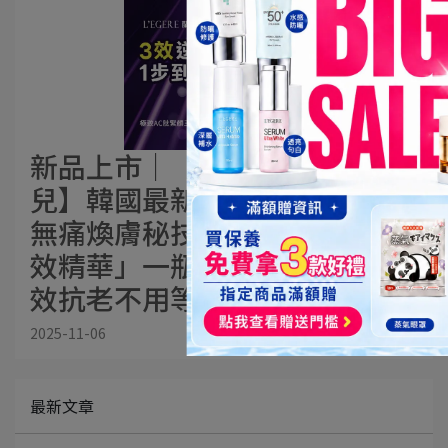
新品上市│【L'EGERE 蘭吉
兒】韓國最新科研抗老黑科技
無痛煥膚秘技 蘭吉兒「AC肽三
效精華」一瓶搞定早C晚A，三
效抗老不用等
2025-11-06
最新文章