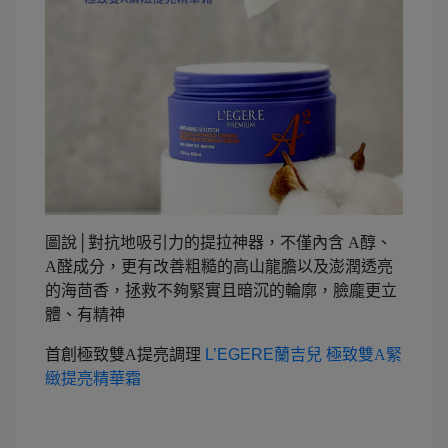
圖說│對抗地吸引力的提拉神器，不僅內含 A醇、
A醛成分，更有改善粗糙的高山龍膽以及澎潤透亮
的海茴香，拯救不夠緊實且暗沉的輪廓，臉龐更立
體、有精神
首創極致雙A提亮調理
L’EGERE
蘭吉兒 極致雙A緊
緻提亮精華霜