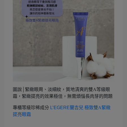
圖說│緊緻眼周、淡細紋，質地清爽的雙A等級眼
霜，緊緻提亮的效果極佳，無需煩惱長肉芽的問題
專櫃等級珍稀成分
L’EGERE
蘭吉兒 極致雙A緊緻
提亮眼霜