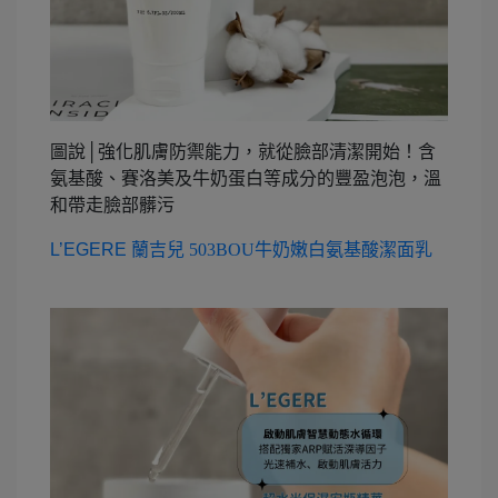
圖說│強化肌膚防禦能力，就從臉部清潔開始！含
氨基酸、賽洛美及牛奶蛋白等成分的豐盈泡泡，溫
和帶走臉部髒污
L’EGERE
蘭吉兒 503BOU牛奶嫩白氨基酸潔面乳