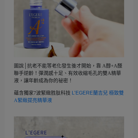
圖說│抗老不能等老化發生後才開始，靠 A醇+A醛
聯手逆齡！彈潤感十足、有效收縮毛孔的雙A精華
液，讓年齡成為你的祕密！
蘊含獨家7波緊緻胜肽科技
L’EGERE
蘭吉兒 極致雙
A緊緻提亮精華液