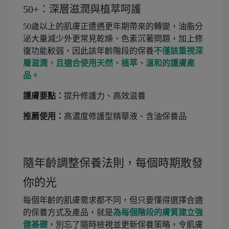
50+：深層滋潤與植萃呵護
50歲以上的肌膚正遭遇更年期帶來的轉變，油脂分
泌大量減少外更常見乾燥、色素沉著問題，加上修
復功能較弱，因此該年齡階段的保養
不僅該重視深
層滋潤，且適合使用天然、植萃、溫和的護膚產
品。
護膚要點：
提升修護力、高效滋養
推薦使用：
高濃度修護型精華液、含油保養品
隨年齡調整保養法則，每個時期散發
你的光
每個年齡的肌膚需求都不同，但只要懂得選擇合適
的保養方式及產品，就是
為每個階段的膚質建立強
健基礎
，別忘了隨時檢視並更新保養策略，令肌膚