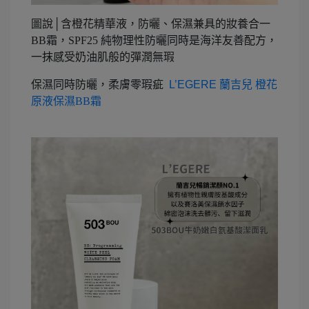
圖說│含橙花精華液，防曬、保濕兼具的妝養合一
BB霜，SPF25 純物理性防曬同時是海洋友善配方，
一抹感受奶油肌般的彈潤無瑕
保濕同時防曬，柔膚零瑕疵
L’EGERE
蘭吉兒 橙花
原液保濕BB霜