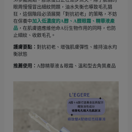
眼周慢慢冒出細紋問題，油水失衡也導致毛孔猖
狂，這個階段必須展開「對抗初老」的策略，不妨
在保養中
加入低濃度的A醇、A醛眼霜、精華液產
品
，在肌膚適應維他命A衍生物作用的同時，也防
止細紋、收斂毛孔。
護膚要點：
對抗初老、增強肌膚彈性、維持油水均
衡狀態
推薦使用：
A醇精華液＆眼霜、溫和型去角質產品